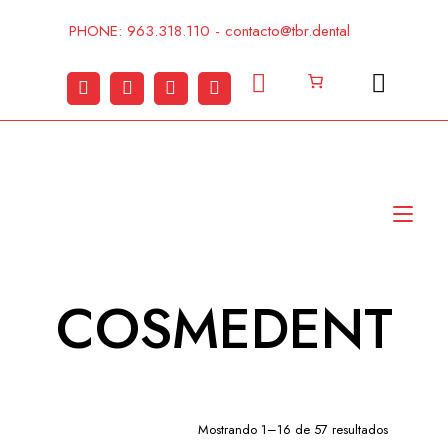
Ir
al
PHONE: 963.318.110 - contacto@tbr.dental
contenido
Alt
nav
COSMEDENT
Mostrando 1–16 de 57 resultados