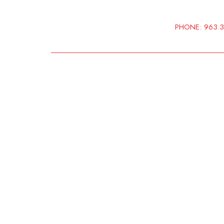
Ir
al
PHONE: 963.318
contenido