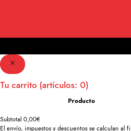
Tu carrito
(artículos: 0)
Producto
Productos
Subtotal
0,00€
del
El envío, impuestos y descuentos se calculan al f