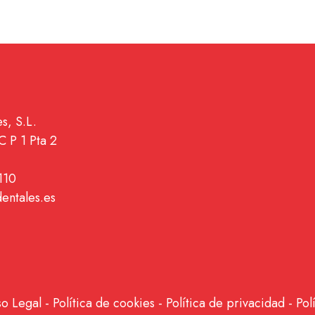
s, S.L.
C P 1 Pta 2
110
dentales.es
so Legal
-
Política de cookies
-
Política de privacidad
-
Pol