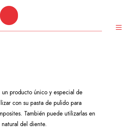
Alt
nav
on un producto único y especial de
izar con su pasta de pulido para
composites. También puede utilizarlas en
 natural del diente.