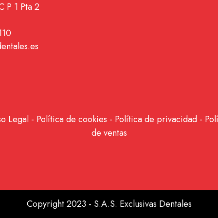
C P 1 Pta 2
110
dentales.es
so Legal
-
Política de cookies
-
Política de privacidad
-
Pol
de ventas
Copyright 2023 - S.A.S. Exclusivas Dentales