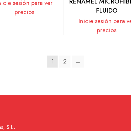
RENAMEL MICROHÍB
nicie sesión para ver
FLUIDO
precios
Inicie sesión para v
precios
1
2
→
s, S.L.