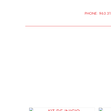
Ir
al
PHONE: 963.318.
contenido