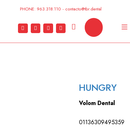
Ir
PHONE: 963.318.110 - contacto@tbr.dental
al
contenido
A
n
HUNGRY
Volom Dental
01136309495359