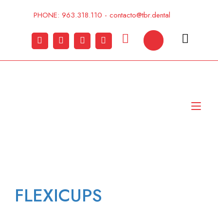
Ir
al
PHONE: 963.318.110 - contacto@tbr.dental
contenido
Alt
nav
FLEXICUPS