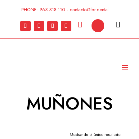
Ir
al
PHONE: 963.318.110 - contacto@tbr.dental
contenido
Alt
nav
MUÑONES
Mostrando el único resultado