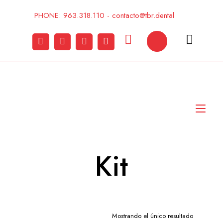
Ir
al
PHONE: 963.318.110 - contacto@tbr.dental
contenido
Alt
nav
Kit
Mostrando el único resultado