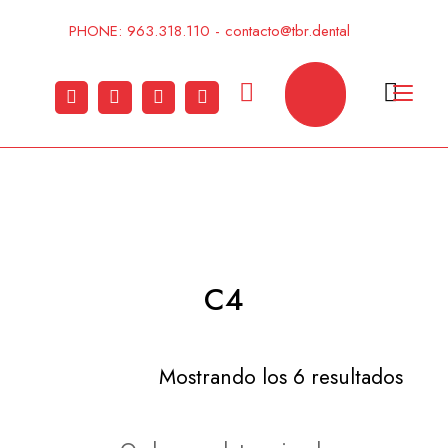
Ir
PHONE: 963.318.110 - contacto@tbr.dental
al
contenido
Alt
nav
C4
Mostrando los 6 resultados