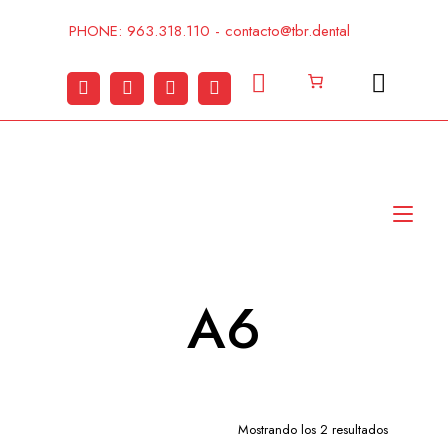
Ir
al
PHONE: 963.318.110 - contacto@tbr.dental
contenido
Alt
nav
A6
Mostrando los 2 resultados